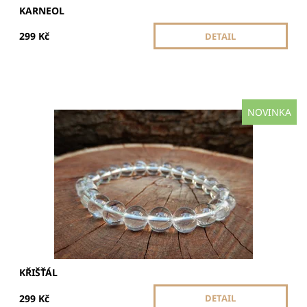
KARNEOL
299 Kč
DETAIL
NOVINKA
Křišťál je univerzální kámen, který čistí energii, posiluje
intuici a harmonizuje tělo i mysl. Přináší jasnost, vnitřní
sílu a rovnováhu.
Dostupnost:
Skladem
KŘIŠŤÁL
299 Kč
DETAIL