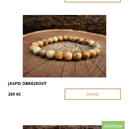
Jaspis obrázkový posiluje vnitřní klid, propojuje s přírodou
a podporuje kreativitu. Pomáhá s uzemněním,
sebevědomím a překonáváním obav.
Dostupnost:
Skladem
JASPIS OBRÁZKOVÝ
269 Kč
DETAIL
NOVINKA
Křišťál pukaný pročišťuje energii, posiluje vitalitu a