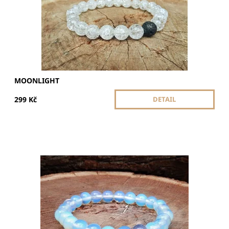
MOONLIGHT
299 Kč
DETAIL
Opalit posiluje klid, intuici a duševní rovnováhu. Pomáhá
při emoční harmonii, zklidňuje mysl a podporuje vnitřní
stabilitu.
Dostupnost:
Skladem