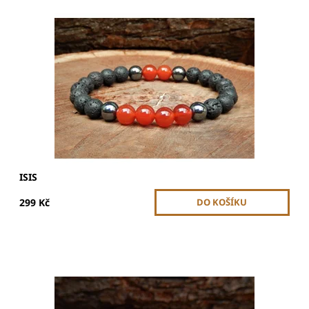
Velikost korálků je 8 mm a celková velikost náramku je 20 -
21 cm. Korálky jsou navlečeny na dvojité gumičce.
Náramek je pružný, díky gumičce má univerzální pánskou
velikost.
Dostupnost:
Skladem
ISIS
299 Kč
Jaspis dalmatin přináší hravost a radost do života.
Podporuje vytrvalost, pomáhá překonat negativní
myšlenky a posiluje sebevědomí.