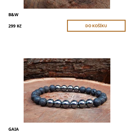
B&W
299 Kč
Velikost korálků je 8 mm a celková velikost náramku je 20 -
21 cm. Korálky jsou navlečeny na dvojité gumičce.
Náramek je pružný, díky gumičce má univerzální pánskou
velikost.
Dostupnost:
Skladem
GAIA