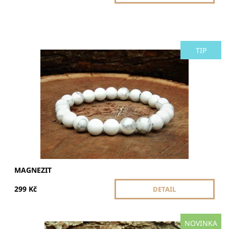
TIP
Magnezit podporuje klid, uvolnění a harmonii. Pomáhá
snížit stres, zlepšit intuici a podpořit emocionální
vyrovnanost. Ideální pro duševní pohodu.
Dostupnost:
Skladem
MAGNEZIT
299 Kč
DETAIL
NOVINKA
Náramek pro harmonii, ochranu a vitalitu. Křišťál pukaný