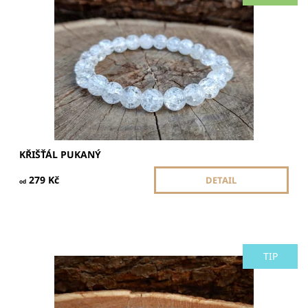
přináší rovnováhu. Pomáhá soustředění, harmonizuje
mysl a podporuje vnitřní sílu.
Dostupnost:
Skladem
KŘIŠŤÁL PUKANÝ
279 Kč
DETAIL
od
TIP
Achát Botswana přináší klid a stabilitu. Pomáhá překonat
stres, podporuje vnitřní harmonii a chrání před
negativními vlivy.
Dostupnost:
Skladem