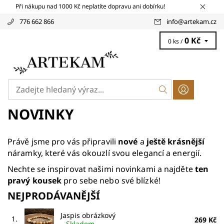
Při nákupu nad 1000 Kč neplatíte dopravu ani dobírku!
776 662 866
info
@
artekam.cz
0 Kč
0 ks /
NOVINKY
Právě jsme pro vás připravili
nové
a
ještě krásnější
náramky, které vás okouzlí svou elegancí a energií.
Nechte se inspirovat našimi novinkami a najděte
ten
pravý kousek
pro sebe nebo své blízké!
NEJPRODÁVANĚJŠÍ
Jaspis obrázkový
1.
269 Kč
–
Skladem