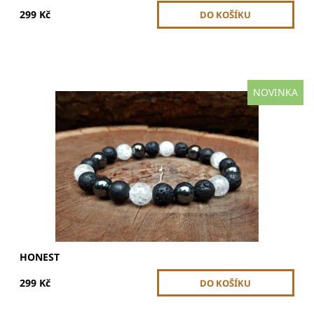
299 Kč
NOVINKA
Velikost korálků je 8 mm a celková velikost náramku je 17-
18 cm. Korálky jsou navlečeny na dvojité gumičce.
Náramek je pružný, díky gumičce má univerzální velikost.
Dostupnost:
Skladem
HONEST
299 Kč