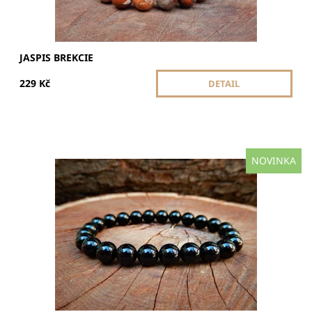
JASPIS BREKCIE
229 Kč
DETAIL
NOVINKA
Onyx je kámen síly a ochrany. Pomáhá zvládat stres,
posiluje sebevědomí a chrání před negativní energií.
Dostupnost:
Skladem