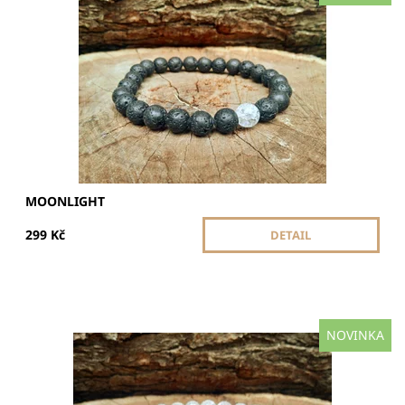
a Láva posiluje soustředění, potlačuje stres a pomáhá
zůstat vnitřně vyrovnaný.
Dostupnost:
Skladem
MOONLIGHT
299 Kč
DETAIL
NOVINKA
Náramek pro harmonii, ochranu a vitalitu. Křišťál pukaný
a Láva posiluje soustředění, potlačuje stres a pomáhá
zůstat vnitřně vyrovnaný.
Dostupnost:
Skladem