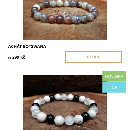
ACHÁT BOTSWANA
299 Kč
DETAIL
od
NOVINKA
Velikost korálků je 8 mm a celková velikost náramku je 17-
18 cm. Korálky jsou navlečeny na dvojité gumičce.
Náramek je pružný, díky gumičce má univerzální velikost.
TIP
Dostupnost:
Skladem