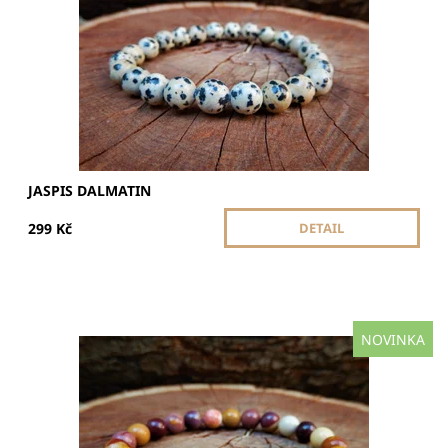
Dostupnost:
Skladem
JASPIS DALMATIN
299 Kč
DETAIL
NOVINKA
Jaspis mookait posiluje vnitřní sílu, podporuje rozhodnost
a pomáhá zvládat změny. Přináší rovnováhu, vitalitu a
harmonii mezi tělem a myslí.
Dostupnost:
Skladem