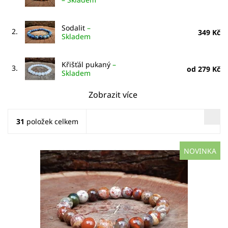
Sodalit
–
2.
349 Kč
Skladem
Křišťál pukaný
–
3.
od 279 Kč
Skladem
Zobrazit více
31
položek celkem
NOVINKA
Jaspis brekcie pomáhá obnovit energii a harmonizuje
emoce. Tento kámen přináší stabilitu, odvahu a ochranu.
Ideální pro udržení pozitivního přístupu a zlepšení zdraví.
Dostupnost:
Skladem