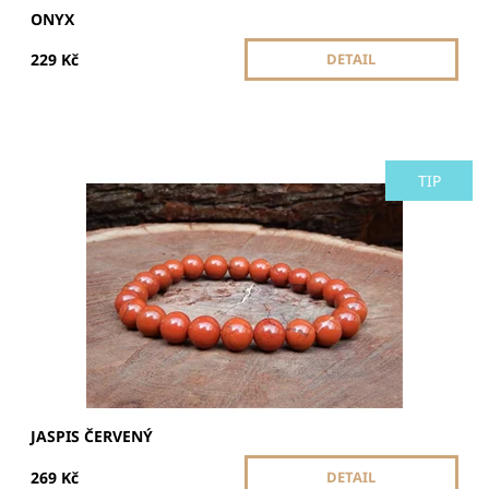
ONYX
229 Kč
DETAIL
TIP
Jaspis červený dodává sílu, odvahu a stabilitu. Posiluje
vitalitu, pomáhá překonávat stres a podporuje vytrvalost v
náročných situacích.
Dostupnost:
Skladem
JASPIS ČERVENÝ
269 Kč
DETAIL