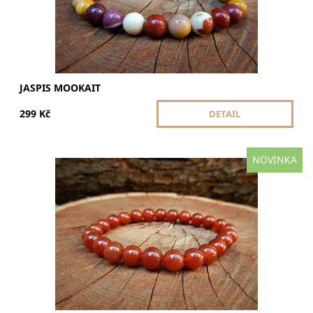
JASPIS MOOKAIT
299 Kč
DETAIL
NOVINKA
Karneol přináší energii, vášeň a motivaci. Podporuje
odvahu, kreativitu a sebevědomí. Ideální pro ty, kdo chtějí
posílit vitalitu a vnitřní sílu.
Dostupnost:
Skladem