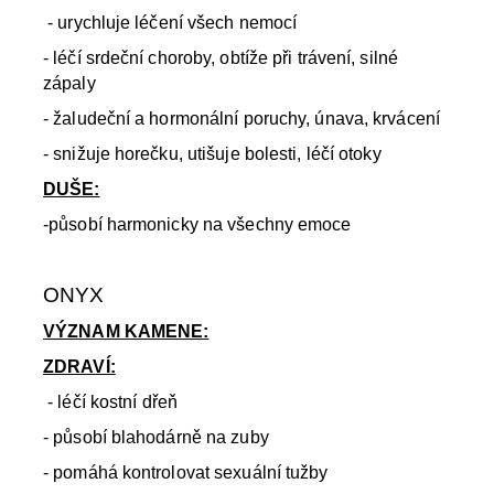
- urychluje léčení všech nemocí
- léčí srdeční choroby, obtíže při trávení, silné
zápaly
- žaludeční a hormonální poruchy, únava, krvácení
- snižuje horečku, utišuje bolesti, léčí otoky
DUŠE:
-působí harmonicky na všechny emoce
ONYX
VÝZNAM KAMENE:
ZDRAVÍ:
- léčí kostní dřeň
- působí blahodárně na zuby
- pomáhá kontrolovat sexuální tužby