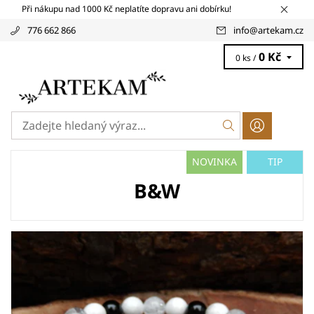
Při nákupu nad 1000 Kč neplatíte dopravu ani dobírku!
776 662 866
info
@
artekam.cz
0 Kč
0 ks /
NOVINKA
TIP
B&W