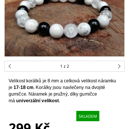
1
z 2
Velikost korálků je 8 mm a celková velikost náramku
je
17-18 cm
. Korálky jsou navlečeny na dvojité
gumičce. Náramek je pružný, díky gumičce
má
univerzální velikost
.
SKLADEM
299 Kč