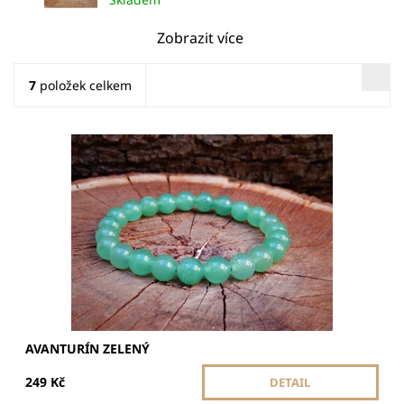
Zobrazit více
7
položek celkem
Avanturín zelený je ideální pro zklidnění mysli a posílení
imunity. Podporuje harmonii, pozitivní energii a příznivou
změnu v životě.
Dostupnost:
Skladem
AVANTURÍN ZELENÝ
249 Kč
DETAIL