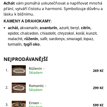
Achát
vám pomáhá uskutečňovat a naplňovat mnohá
přání, vytváří čistotu a harmonii. Symbolizuje důvěru a
lásku k bližnímu.
KAMENY A DRAHOKAMY:
achát,
akvamarín,
avanturín,
azurit, beryl,
citrín,
epidot, chalcedon, chiastolit, chryzokol, korál, kunzit,
malachit,
růženín,
safír, sardonyx, smaragd, topaz,
turmalín,
tygří oko.
NEJPRODÁVANĚJŠÍ
Růženín
–
1.
269 Kč
Skladem
Romantic
–
2.
299 Kč
Skladem
Eireen
–
3.
599 Kč
Skladem