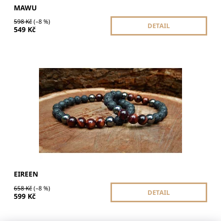
MAWU
598 Kč
(–8 %)
DETAIL
549 Kč
Párové náramky Eireen propojují energii Býčího oka,
Hematitu a Lávového kamene, přinášejí partnerům
harmonii, sílu a ochranu. Posilují odvahu, stabilitu a
pomáhají odrazit...
Dostupnost:
Skladem
EIREEN
658 Kč
(–8 %)
DETAIL
599 Kč