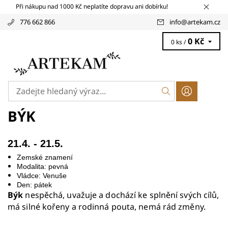
Při nákupu nad 1000 Kč neplatíte dopravu ani dobírku!
776 662 866
info
@
artekam.cz
0 Kč
0 ks /
BÝK
21.4. - 21.5.
Zemské znamení
Modalita: pevná
Vládce: Venuše
Den: pátek
Býk
nespěchá, uvažuje a dochází ke splnění svých cílů,
má silné kořeny a rodinná pouta, nemá rád změny.