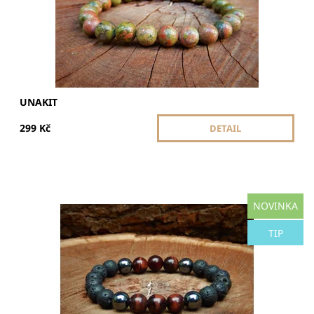
UNAKIT
299 Kč
DETAIL
NOVINKA
Náramek Eireen z Býčího oka, Hematitu a Lávového
kamene přinášejí harmonii, sílu a ochranu. Posilují
odvahu, stabilitu a pomáhají odrazit negativní vlivy.
TIP
Dostupnost:
Skladem