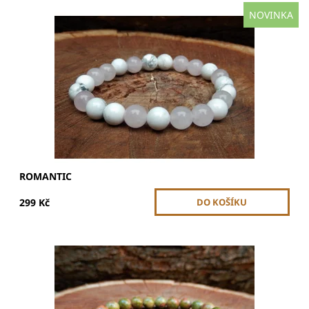
NOVINKA
Velikost korálků je 8 mm a celková velikost náramku je 17-
18 cm. Korálky jsou navlečeny na dvojité gumičce.
Náramek je pružný, díky gumičce má univerzální velikost.
Dostupnost:
Skladem
ROMANTIC
299 Kč
Unakit podporuje emocionální rovnováhu, vnitřní klid a
sebeuzdravení. Pomáhá s uvolněním stresu a
harmonizací těla i mysli.
Dostupnost:
Vyprodáno