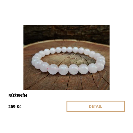
Růženín symbolizuje lásku, něhu a harmonii. Otevírá
srdce, posiluje vztahy a přináší klid i sebeúctu. Ideální
pro vnitřní rovnováhu.
Dostupnost:
Skladem
RŮŽENÍN
269 Kč
DETAIL