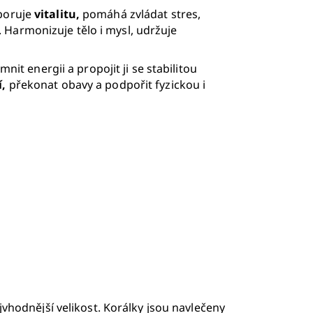
dporuje
vitalitu,
pomáhá zvládat stres,
 Harmonizuje tělo i mysl, udržuje
t energii a propojit ji se stabilitou
í,
překonat obavy a podpořit fyzickou i
nejvhodnější velikost. Korálky jsou navlečeny