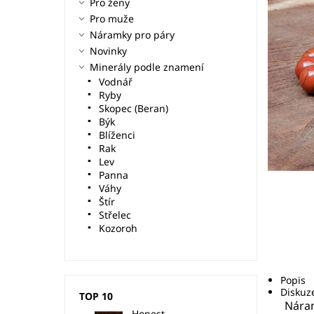
Pro ženy
Pro muže
Náramky pro páry
Novinky
Minerály podle znamení
Vodnář
Ryby
Skopec (Beran)
Býk
Blíženci
Rak
Lev
Panna
Váhy
Štír
Střelec
Kozoroh
Popis
Diskuz
TOP 10
Nára
Honest