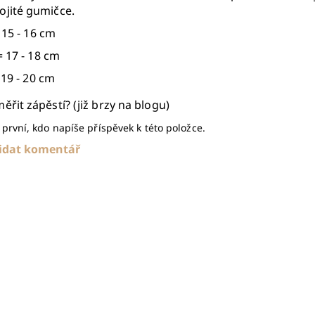
ojité gumičce.
 15 - 16 cm
 17 - 18 cm
 19 - 20 cm
měřit zápěstí? (již brzy na blogu)
první, kdo napíše příspěvek k této položce.
idat komentář