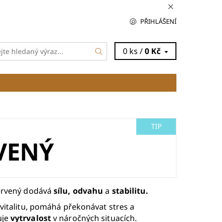
PŘIHLÁŠENÍ
0 ks /
0 Kč
TIP
RVENÝ
červený dodává
sílu, odvahu
a
stabilitu.
 vitalitu, pomáhá překonávat stres a
uje
vytrvalost
v náročných situacích.