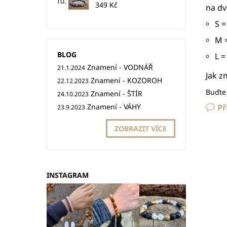
349 Kč
na dv
S =
M =
BLOG
L =
Znamení - VODNÁŘ
21.1.2024
Jak z
Znamení - KOZOROH
22.12.2023
Buďte 
Znamení - ŠTÍR
24.10.2023
Znamení - VÁHY
Př
23.9.2023
ZOBRAZIT VÍCE
INSTAGRAM