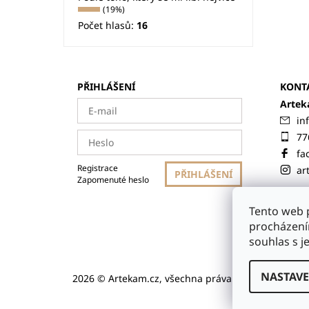
(19%)
Počet hlasů:
16
PŘIHLÁŠENÍ
KONT
Artek
in
77
fa
Registrace
ar
Zapomenuté heslo
Tento web 
Chaty na
procházení
souhlas s j
NASTAVE
2026 © Artekam.cz, všechna práva vyhrazena