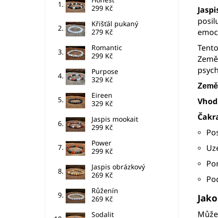
299 Kč
Jaspi
posil
Křišťál pukaný
emoci
279 Kč
Tento
Romantic
299 Kč
Země.
psych
Purpose
329 Kč
Země
Eireen
Vhod
329 Kč
Čakr
Jaspis mookait
299 Kč
Po
Power
Uze
299 Kč
Pom
Jaspis obrázkový
269 Kč
Pod
Růženín
Jako
269 Kč
Můžet
Sodalit