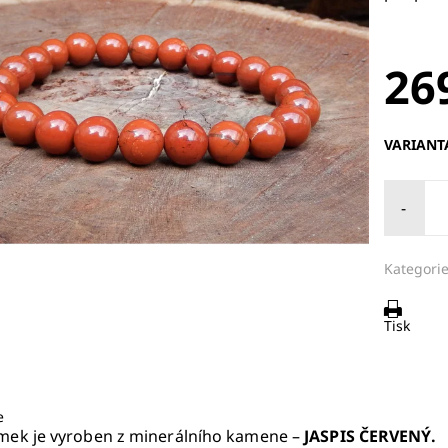
26
VARIANT
-
Kategorie
Tisk
e
mek je vyroben z minerálního kamene –
JASPIS ČERVENÝ.