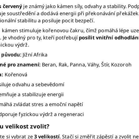
s červený
je známý jako kámen síly, odvahy a stability. Po
uje soustředění a dodává energii při překonávání překážek.
onální stabilitu a posiluje pocit bezpečí.
 kámen stimuluje kořenovou čakru, čímž pomáhá lépe uzemni
 Je vhodný pro ty, kteří potřebují
posílit vnitřní odhodlán
ickou výdrž.
Jižní Afrika
 původu:
né pro znamení:
Beran, Rak, Panna, Váhy, Štír, Kozoroh
a:
Kořenová
siluje odvahu a sebevědomí
mňuje a stabilizuje energii
áhá zvládat stres a emoční napětí
poruje fyzickou výdrž a regeneraci
u velikost zvolit?
e si vybrat ze
3 velikostí
. Stačí si změřit zápěstí a zvolit 