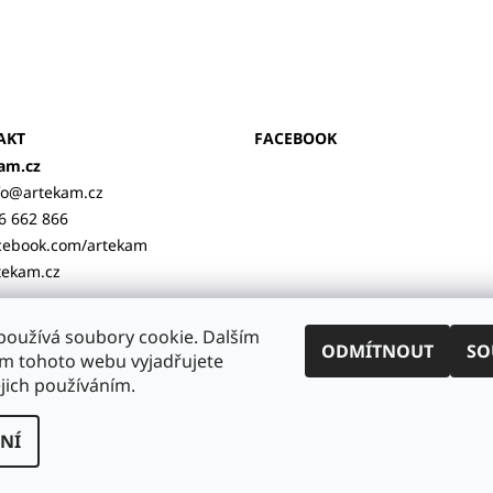
AKT
FACEBOOK
am.cz
fo
@
artekam.cz
6 662 866
cebook.com/artekam
tekam.cz
používá soubory cookie. Dalším
ODMÍTNOUT
SO
d Koupalištěm v Borové
|
Půjčím plošinu Litomyšl
|
Svítidla Draho
m tohoto webu vyjadřujete
ejich používáním.
NÍ