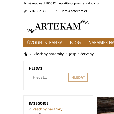
Při nákupu nad 1000 Kč neplatíte dopravu ani dobírku!
776 662 866
info
@
artekam.cz
ÚVODNÍ STRÁNKA
BLOG
NÁRAMEK NA
Všechny náramky
Jaspis červený
HLEDAT
KATEGORIE
Všechny náramky